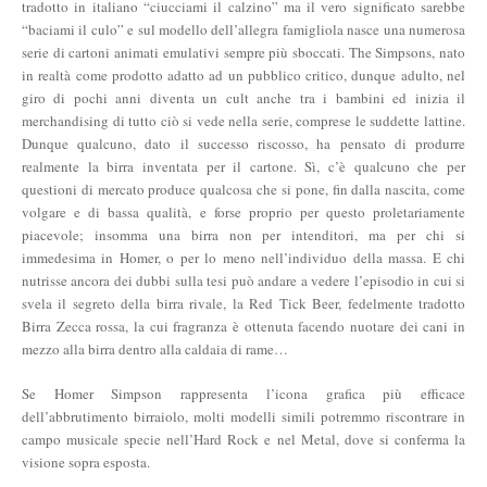
tradotto in italiano “ciucciami il calzino” ma il vero significato sarebbe
“baciami il culo” e sul modello dell’allegra famigliola nasce una numerosa
serie di cartoni animati emulativi sempre più sboccati. The Simpsons, nato
in realtà come prodotto adatto ad un pubblico critico, dunque adulto, nel
giro di pochi anni diventa un cult anche tra i bambini ed inizia il
merchandising di tutto ciò si vede nella serie, comprese le suddette lattine.
Dunque qualcuno, dato il successo riscosso, ha pensato di produrre
realmente la birra inventata per il cartone. Sì, c’è qualcuno che per
questioni di mercato produce qualcosa che si pone, fin dalla nascita, come
volgare e di bassa qualità, e forse proprio per questo proletariamente
piacevole; insomma una birra non per intenditori, ma per chi si
immedesima in Homer, o per lo meno nell’individuo della massa. E chi
nutrisse ancora dei dubbi sulla tesi può andare a vedere l’episodio in cui si
svela il segreto della birra rivale, la Red Tick Beer, fedelmente tradotto
Birra Zecca rossa, la cui fragranza è ottenuta facendo nuotare dei cani in
mezzo alla birra dentro alla caldaia di rame…
Se Homer Simpson rappresenta l’icona grafica più efficace
dell’abbrutimento birraiolo, molti modelli simili potremmo riscontrare in
campo musicale specie nell’Hard Rock e nel Metal, dove si conferma la
visione sopra esposta.