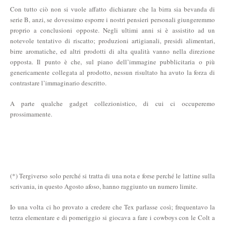
Con tutto ciò non si vuole affatto dichiarare che la birra sia bevanda di
serie B, anzi, se dovessimo esporre i nostri pensieri personali giungeremmo
proprio a conclusioni opposte. Negli ultimi anni si è assistito ad un
notevole tentativo di riscatto; produzioni artigianali, presidi alimentari,
birre aromatiche, ed altri prodotti di alta qualità vanno nella direzione
opposta. Il punto è che, sul piano dell’immagine pubblicitaria o più
genericamente collegata al prodotto, nessun risultato ha avuto la forza di
contrastare l’immaginario descritto.
A parte qualche gadget collezionistico, di cui ci occuperemo
prossimamente.
(*) Tergiverso solo perché si tratta di una nota e forse perché le lattine sulla
scrivania, in questo Agosto afoso, hanno raggiunto un numero limite.
Io una volta ci ho provato a credere che Tex parlasse così; frequentavo la
terza elementare e di pomeriggio si giocava a fare i cowboys con le Colt a