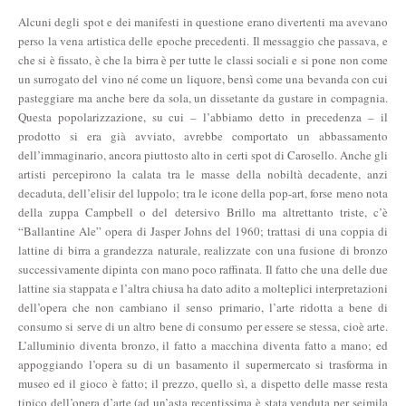
Alcuni degli spot e dei manifesti in questione erano divertenti ma avevano
perso la vena artistica delle epoche precedenti. Il messaggio che passava, e
che si è fissato, è che la birra è per tutte le classi sociali e si pone non come
un surrogato del vino né come un liquore, bensì come una bevanda con cui
pasteggiare ma anche bere da sola, un dissetante da gustare in compagnia.
Questa popolarizzazione, su cui – l’abbiamo detto in precedenza – il
prodotto si era già avviato, avrebbe comportato un abbassamento
dell’immaginario, ancora piuttosto alto in certi spot di Carosello. Anche gli
artisti percepirono la calata tra le masse della nobiltà decadente, anzi
decaduta, dell’elisir del luppolo; tra le icone della pop-art, forse meno nota
della zuppa Campbell o del detersivo Brillo ma altrettanto triste, c’è
“Ballantine Ale” opera di Jasper Johns del 1960; trattasi di una coppia di
lattine di birra a grandezza naturale, realizzate con una fusione di bronzo
successivamente dipinta con mano poco raffinata. Il fatto che una delle due
lattine sia stappata e l’altra chiusa ha dato adito a molteplici interpretazioni
dell’opera che non cambiano il senso primario, l’arte ridotta a bene di
consumo si serve di un altro bene di consumo per essere se stessa, cioè arte.
L’alluminio diventa bronzo, il fatto a macchina diventa fatto a mano; ed
appoggiando l’opera su di un basamento il supermercato si trasforma in
museo ed il gioco è fatto; il prezzo, quello sì, a dispetto delle masse resta
tipico dell’opera d’arte (ad un’asta recentissima è stata venduta per seimila