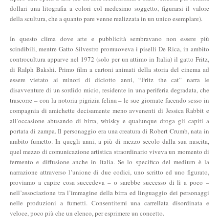
dollari una litografia a colori col medesimo soggetto, figurarsi il valore
della scultura, che a quanto pare venne realizzata in un unico esemplare).
In questo clima dove arte e pubblicità sembravano non essere più
scindibili, mentre Gatto Silvestro promuoveva i piselli De Rica, in ambito
controcultura apparve nel 1972 (solo per un attimo in Italia) il gatto Fritz,
di Ralph Bakshi. Primo film a cartoni animati della storia del cinema ad
essere vietato ai minori di diciotto anni, “Fritz the cat” narra le
disavventure di un sordido micio, residente in una periferia degradata, che
trascorre – con la notoria pigrizia felina – le sue giornate facendo sesso in
compagnia di amichette decisamente meno avvenenti di Jessica Rabbit e
all’occasione abusando di birra, whisky e qualunque droga gli capiti a
portata di zampa. Il personaggio era una creatura di Robert Crumb, nata in
ambito fumetto. In quegli anni, a più di mezzo secolo dalla sua nascita,
quel mezzo di comunicazione artistica straordinario viveva un momento di
fermento e diffusione anche in Italia. Se lo specifico del medium è la
narrazione attraverso l’unione di due codici, uno scritto ed uno figurato,
proviamo a capire cosa succedeva – o sarebbe successo di lì a poco –
nell’associazione tra l’immagine della birra ed linguaggio dei personaggi
nelle produzioni a fumetti. Consentitemi una carrellata disordinata e
veloce, poco più che un elenco, per esprimere un concetto.