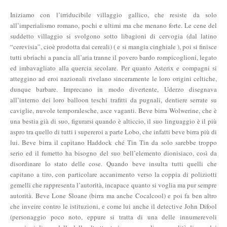
Iniziamo con l’irriducibile villaggio gallico, che resiste da solo
all’imperialismo romano, pochi e ultimi ma che menano forte. Le cene del
suddetto villaggio si svolgono sotto libagioni di cervogia (dal latino
“cerevisia”, cioè prodotta dai cereali) ( e si mangia cinghiale ), poi si finisce
tutti ubriachi a pancia all’aria tranne il povero bardo rompicoglioni, legato
ed imbavagliato alla quercia secolare. Per quanto Asterix e compagni si
atteggino ad eroi nazionali rivelano sinceramente le loro origini celtiche,
dunque barbare. Imprecano in modo divertente, Uderzo disegnava
all’interno dei loro balloon teschi trafitti da pugnali, dentiere serrate su
caviglie, nuvole temporalesche, asce vaganti. Beve birra Wolwerine, che è
una bestia già di suo, figurarsi quando è alticcio, il suo linguaggio è il più
aspro tra quello di tutti i supereroi a parte Lobo, che infatti beve birra più di
lui. Beve birra il capitano Haddock ché Tin Tin da solo sarebbe troppo
serio ed il fumetto ha bisogno del suo bell’elemento dionisiaco, così da
disordinare lo stato delle cose. Quando beve insulta tutti quelli che
capitano a tiro, con particolare accanimento verso la coppia di poliziotti
gemelli che rappresenta l’autorità, incapace quanto si voglia ma pur sempre
autorità. Beve Lone Sloane (birra ma anche Cocalcool) e poi fa ben altro
che inveire contro le istituzioni, e come lui anche il detective John Difool
(personaggio poco noto, eppure si tratta di una delle innumerevoli