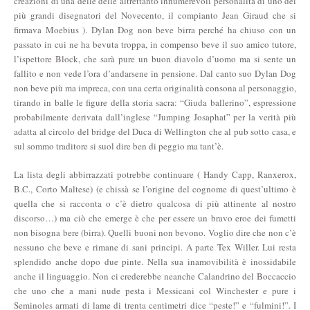
creazioni di una delle delle altrettanto innumerevoli personalità di uno dei
più grandi disegnatori del Novecento, il compianto Jean Giraud che si
firmava Moebius ). Dylan Dog non beve birra perché ha chiuso con un
passato in cui ne ha bevuta troppa, in compenso beve il suo amico tutore,
l’ispettore Block, che sarà pure un buon diavolo d’uomo ma si sente un
fallito e non vede l’ora d’andarsene in pensione. Dal canto suo Dylan Dog
non beve più ma impreca, con una certa originalità consona al personaggio,
tirando in balle le figure della storia sacra: “Giuda ballerino”, espressione
probabilmente derivata dall’inglese “Jumping Josaphat” per la verità più
adatta al circolo del bridge del Duca di Wellington che al pub sotto casa, e
sul sommo traditore si suol dire ben di peggio ma tant’è.
La lista degli abbirrazzati potrebbe continuare ( Handy Capp, Ranxerox,
B.C., Corto Maltese) (e chissà se l’origine del cognome di quest’ultimo è
quella che si racconta o c’è dietro qualcosa di più attinente al nostro
discorso…) ma ciò che emerge è che per essere un bravo eroe dei fumetti
non bisogna bere (birra). Quelli buoni non bevono. Voglio dire che non c’è
nessuno che beve e rimane di sani principi. A parte Tex Willer. Lui resta
splendido anche dopo due pinte. Nella sua inamovibilità è inossidabile
anche il linguaggio. Non ci crederebbe neanche Calandrino del Boccaccio
che uno che a mani nude pesta i Messicani col Winchester e pure i
Seminoles armati di lame di trenta centimetri dice “peste!” e “fulmini!”. I