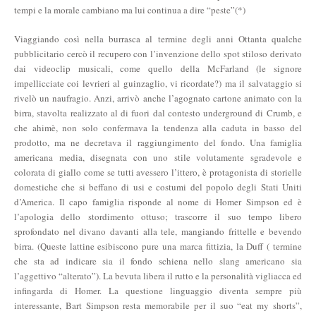
tempi e la morale cambiano ma lui continua a dire “peste”(*)
Viaggiando così nella burrasca al termine degli anni Ottanta qualche
pubblicitario cercò il recupero con l’invenzione dello spot stiloso derivato
dai videoclip musicali, come quello della McFarland (le signore
impellicciate coi levrieri al guinzaglio, vi ricordate?) ma il salvataggio si
rivelò un naufragio. Anzi, arrivò anche l’agognato cartone animato con la
birra, stavolta realizzato al di fuori dal contesto underground di Crumb, e
che ahimè, non solo confermava la tendenza alla caduta in basso del
prodotto, ma ne decretava il raggiungimento del fondo. Una famiglia
americana media, disegnata con uno stile volutamente sgradevole e
colorata di giallo come se tutti avessero l’ittero, è protagonista di storielle
domestiche che si beffano di usi e costumi del popolo degli Stati Uniti
d’America. Il capo famiglia risponde al nome di Homer Simpson ed è
l’apologia dello stordimento ottuso; trascorre il suo tempo libero
sprofondato nel divano davanti alla tele, mangiando frittelle e bevendo
birra. (Queste lattine esibiscono pure una marca fittizia, la Duff ( termine
che sta ad indicare sia il fondo schiena nello slang americano sia
l’aggettivo “alterato”). La bevuta libera il rutto e la personalità vigliacca ed
infingarda di Homer. La questione linguaggio diventa sempre più
interessante, Bart Simpson resta memorabile per il suo “eat my shorts”,