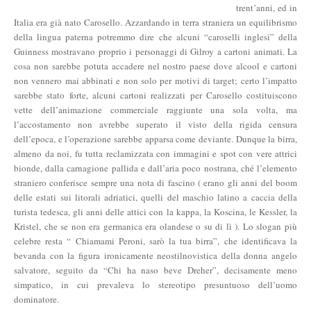
trent’anni, ed in
Italia era già nato Carosello. Azzardando in terra straniera un equilibrismo
della lingua paterna potremmo dire che alcuni “caroselli inglesi” della
Guinness mostravano proprio i personaggi di Gilroy a cartoni animati. La
cosa non sarebbe potuta accadere nel nostro paese dove alcool e cartoni
non vennero mai abbinati e non solo per motivi di target; certo l’impatto
sarebbe stato forte, alcuni cartoni realizzati per Carosello costituiscono
vette dell’animazione commerciale raggiunte una sola volta, ma
l’accostamento non avrebbe superato il visto della rigida censura
dell’epoca, e l’operazione sarebbe apparsa come deviante. Dunque la birra,
almeno da noi, fu tutta reclamizzata con immagini e spot con vere attrici
bionde, dalla carnagione pallida e dall’aria poco nostrana, ché l’elemento
straniero conferisce sempre una nota di fascino ( erano gli anni del boom
delle estati sui litorali adriatici, quelli del maschio latino a caccia della
turista tedesca, gli anni delle attici con la kappa, la Koscina, le Kessler, la
Kristel, che se non era germanica era olandese o su di lì ). Lo slogan più
celebre resta “ Chiamami Peroni, sarò la tua birra”, che identificava la
bevanda con la figura ironicamente neostilnovistica della donna angelo
salvatore, seguito da “Chi ha naso beve Dreher”, decisamente meno
simpatico, in cui prevaleva lo stereotipo presuntuoso dell’uomo
dominatore.