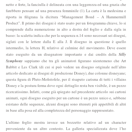
netto e forte, la fanciulla è delineata con una leggerezza ed una grazia che
farebbero pensare ad una presenza femminile (1). La carta è la medesima e
riporta in filigrana la dicitura “Management Bond – A Hammermill
Product”. Il primo dei disegni è stato usato per un fotogramma chiave, lo si
comprende dalla numerazione in alto a destra del foglio e dalla sigla in
basso: la scaletta indica che per la sequenza n.14 sono necessari sei disegni,
siglati con le lettere dalla E alla J. Il disegno in questione è quello
intermedio, la lettera H, relativo al culmine del movimento. Deve essere
stato eseguito da un disegnatore importante e dai credits della
Silly
Symphony
sappiamo che tra gli animatori figurano nientemeno che Art
Babbit e Les Clark (di cui si può vedere un disegno originale nell’altro
articolo dedicato ai disegni di produzione Disney), due colonne disneyane;
questa figura di Pluto-Mefistofele, per il risaputo carisma di tutti i villains
Disney e la postura ferma dove ogni dettaglio resta ben visibile, è un pezzo
ricercatissimo. Infatti, come già spiegato nel precedente articolo sui cartoni
animati, ogni disegno eseguito per un cartone è un pezzo unico e, sebbene
esistano delle sequenze, alcuni disegni sono ritenuti più appetibili di altri
in base alla posa ed alla completezza del personaggio rappresentato.
L’ultimo foglio mostra invece un bozzetto relativo ad un character
proveniente da un altro contesto. La galleria specializzata dove l’ho