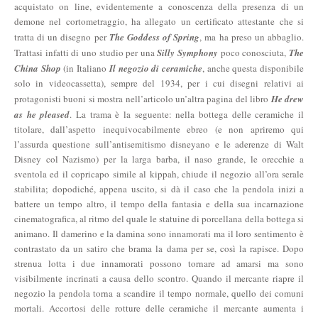
acquistato on line, evidentemente a conoscenza della presenza di un
demone nel cortometraggio, ha allegato un certificato attestante che si
tratta di un disegno per
The Goddess of Spring
, ma ha preso un abbaglio.
Trattasi infatti di uno studio per una
Silly Symphony
poco conosciuta,
The
China Shop
(in Italiano
Il negozio di ceramiche
, anche questa disponibile
solo in videocassetta), sempre del 1934, per i cui disegni relativi ai
protagonisti buoni si mostra nell’articolo un’altra pagina del libro
He drew
as he pleased
. La trama è la seguente: nella bottega delle ceramiche il
titolare, dall’aspetto inequivocabilmente ebreo (e non apriremo qui
l’assurda questione sull’antisemitismo disneyano e le aderenze di Walt
Disney col Nazismo) per la larga barba, il naso grande, le orecchie a
sventola ed il copricapo simile al kippah, chiude il negozio all’ora serale
stabilita; dopodiché, appena uscito, si dà il caso che la pendola inizi a
battere un tempo altro, il tempo della fantasia e della sua incarnazione
cinematografica, al ritmo del quale le statuine di porcellana della bottega si
animano. Il damerino e la damina sono innamorati ma il loro sentimento è
contrastato da un satiro che brama la dama per se, così la rapisce. Dopo
strenua lotta i due innamorati possono tornare ad amarsi ma sono
visibilmente incrinati a causa dello scontro. Quando il mercante riapre il
negozio la pendola torna a scandire il tempo normale, quello dei comuni
mortali. Accortosi delle rotture delle ceramiche il mercante aumenta i