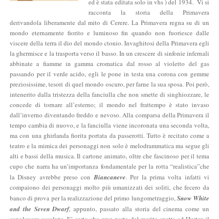
ed è stata editata solo in vhs ) del 1934. Vi si
racconta la storia della Primavera
derivandola liberamente dal mito di Cerere. La Primavera regna su di un
mondo eternamente fiorito e luminoso fin quando non fuoriesce dalle
viscere della terra il dio del mondo ctonio. Invaghitosi della Primavera egli
la ghermisce e la trasporta verso il basso. In un crescere di sinfonie infernali
abbinate a fiamme in gamma cromatica dal rosso al violetto del gas
passando per il verde acido, egli le pone in testa una corona con gemme
preziosissime, tesori di quel mondo oscuro, per farne la sua sposa. Poi però,
intenerito dalla tristezza della fanciulla che non smette di singhiozzare, le
concede di tornare all’esterno; il mondo nel frattempo è stato invaso
dall’inverno diventando freddo e nevoso. Alla comparsa della Primavera il
tempo cambia di nuovo, e la fanciulla viene incoronata una seconda volta,
ma con una ghirlanda fiorita portata da passerotti. Tutto è recitato come a
teatro e la mimica dei personaggi non solo è melodrammatica ma segue gli
alti e bassi della musica. Il cartone animato, oltre che fascinoso per il tema
cupo che narra ha un’importanza fondamentale per la rotta “realistica”che
la Disney avrebbe preso con
Biancaneve
. Per la prima volta infatti vi
compaiono dei personaggi molto più umanizzati dei soliti, che fecero da
banco di prova per la realizzazione del primo lungometraggio,
Snow White
and the Seven Dwarf
, appunto, passato alla storia del cinema come un
capolavoro assoluto. E’ certo che gran parte del merito spetta ad Hurter, il