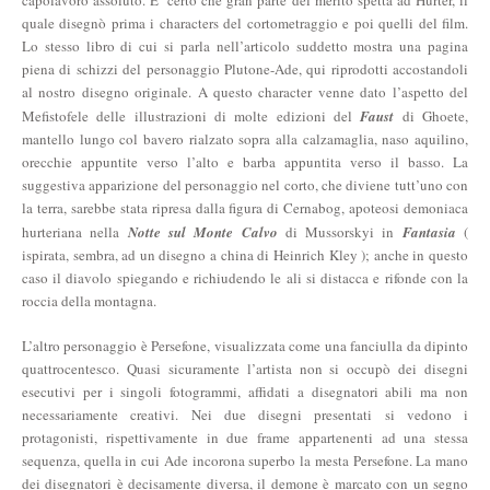
quale disegnò prima i characters del cortometraggio e poi quelli del film.
Lo stesso libro di cui si parla nell’articolo suddetto mostra una pagina
piena di schizzi del personaggio Plutone-Ade, qui riprodotti accostandoli
al nostro disegno originale. A questo character venne dato l’aspetto del
Mefistofele delle illustrazioni di molte edizioni del
Faust
di Ghoete,
mantello lungo col bavero rialzato sopra alla calzamaglia, naso aquilino,
orecchie appuntite verso l’alto e barba appuntita verso il basso. La
suggestiva apparizione del personaggio nel corto, che diviene tutt’uno con
la terra, sarebbe stata ripresa dalla figura di Cernabog, apoteosi demoniaca
hurteriana nella
Notte sul Monte Calvo
di Mussorskyi in
Fantasia
(
ispirata, sembra, ad un disegno a china di Heinrich Kley ); anche in questo
caso il diavolo spiegando e richiudendo le ali si distacca e rifonde con la
roccia della montagna.
L’altro personaggio è Persefone, visualizzata come una fanciulla da dipinto
quattrocentesco. Quasi sicuramente l’artista non si occupò dei disegni
esecutivi per i singoli fotogrammi, affidati a disegnatori abili ma non
necessariamente creativi. Nei due disegni presentati si vedono i
protagonisti, rispettivamente in due frame appartenenti ad una stessa
sequenza, quella in cui Ade incorona superbo la mesta Persefone. La mano
dei disegnatori è decisamente diversa, il demone è marcato con un segno