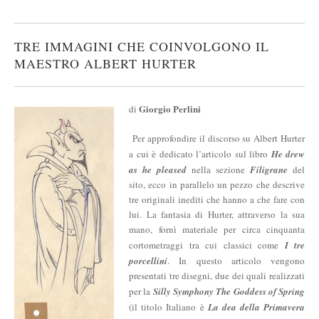
TRE IMMAGINI CHE COINVOLGONO IL
MAESTRO ALBERT HURTER
Giorgio Perlini
di
Per approfondire il discorso su Albert Hurter
a cui è dedicato l’articolo sul libro
He drew
as he pleased
nella sezione
Filigrane
del
sito, ecco in parallelo un pezzo che descrive
tre originali inediti che hanno a che fare con
lui. La fantasia di Hurter, attraverso la sua
mano, fornì materiale per circa cinquanta
cortometraggi tra cui classici come
I tre
porcellini
. In questo articolo vengono
presentati tre disegni, due dei quali realizzati
per la
Silly Symphony
The Goddess of Spring
(il titolo Italiano è
La dea della Primavera