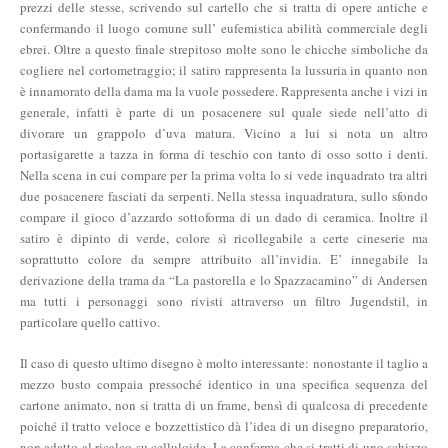
prezzi delle stesse, scrivendo sul cartello che si tratta di opere antiche e
confermando il luogo comune sull’ eufemistica abilità commerciale degli
ebrei. Oltre a questo finale strepitoso molte sono le chicche simboliche da
cogliere nel cortometraggio; il satiro rappresenta la lussuria in quanto non
è innamorato della dama ma la vuole possedere. Rappresenta anche i vizi in
generale, infatti è parte di un posacenere sul quale siede nell’atto di
divorare un grappolo d’uva matura. Vicino a lui si nota un altro
portasigarette a tazza in forma di teschio con tanto di osso sotto i denti.
Nella scena in cui compare per la prima volta lo si vede inquadrato tra altri
due posacenere fasciati da serpenti. Nella stessa inquadratura, sullo sfondo
compare il gioco d’azzardo sottoforma di un dado di ceramica. Inoltre il
satiro è dipinto di verde, colore sì ricollegabile a certe cineserie ma
soprattutto colore da sempre attribuito all’invidia. E’ innegabile la
derivazione della trama da “La pastorella e lo Spazzacamino” di Andersen
ma tutti i personaggi sono rivisti attraverso un filtro Jugendstil, in
particolare quello cattivo.
Il caso di questo ultimo disegno è molto interessante: nonostante il taglio a
mezzo busto compaia pressoché identico in una specifica sequenza del
cartone animato, non si tratta di un frame, bensì di qualcosa di precedente
poiché il tratto veloce e bozzettistico dà l’idea di un disegno preparatorio,
non adatto al ricalco su celluloide. La conferma che si tratti di uno schizzo