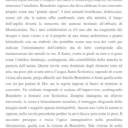
attraverso l’intelletto. Benedetto capisce che deve edificare il suo convento
proprio come una “grande opera”. I suoi aiutanti bonificano, disboscano,
usano ciò che la natura offre cambiando stato alla materia, il fango
dell’argilla diverrà la terracotta dei mattoni destinati all’abbazia di
Montecassino. Tra i suoi collaboratori ce n’è uno che sta eseguendo dei
disegni e tiene vicino a sé il progetto di una strana architettura a pianta
latitudinale con un simbolo che potrebbe essere una rosa dei venti per
indicare l’orientamento dell’edificio ma di fatto corrisponde alla
trasmutazione dei metalli in oro. Il Santo, svetta in piedi su tutti e si pone
come l’artefice demiurgo, contrappone alla corruttibilità della materia la
purezza dell’anima. Queste tavole sono dominate dagli elementi terra ed
aria, ma poco più avanti arriva l’acqua. Santa Scolastica, sapendo di essere
vicina alla morte, prega affinché suo fratello Benedetto si fermi quella notte
con lei per parlare di Dio, ma la regola impone al Santo di rientrare al
convento. Un violento temporale si scatena all’improvviso, costringendo
Benedetto a fermarsi con Scolastica. Zampini immagina un diluvio
universale, la scena è letteralmente inondata, il tratteggio diagonale della
pioggia rende i soggetti appena distinguibili. Ancora una volta la natura si
oppone, nella tavola precedente perfino la neve fiocca nera come la pece. Il
racconto prosegue e tocca l’apice immaginativo nella penultima
illustrazione, quella con la visione di Benedetto. Tale visione fu nella