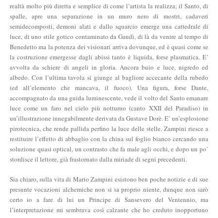
realtà molto più diretta e semplice di come l’artista la realizza; il Santo, di
spalle, apre una separazione in un muro nero di mostri, cadaveri
semidecomposti, demoni alati e dallo squarcio emerge una cattedrale di
luce, di uno stile gotico contaminato da Gaudì, di là da venire al tempo di
Benedetto ma la potenza dei visionari arriva dovunque, ed è quasi come se
la costruzione emergesse dagli abissi tanto è liquida, forse plasmatica. E’
avvolta da schiere di angeli in gloria. Ancora buio e luce, nigredo ed
albedo. Con l’ultima tavola si giunge al bagliore accecante della rubedo
(ed all’elemento che mancava, il fuoco). Una figura, forse Dante,
accompagnato da una guida luminescente, vede il volto del Santo emanare
luce come un faro nel cielo più notturno (canto XXII del Paradiso) in
un’illustrazione innegabilmente derivata da Gustave Dorè. E’ un’esplosione
pirotecnica, che rende pallida perfino la luce delle stelle. Zampini riesce a
restituire l’effetto di abbaglio con la china sul foglio bianco cercando una
soluzione quasi optical, un contrasto che fa male agli occhi, e dopo un po’
stordisce il lettore, già frastornato dalla miriade di segni precedenti.
Sia chiaro, sulla vita di Mario Zampini esistono ben poche notizie e di sue
presunte vocazioni alchemiche non si sa proprio niente, dunque non sarò
certo io a fare di lui un Principe di Sansevero del Ventennio, ma
l’interpretazione mi sembrava così calzante che ho creduto inopportuno