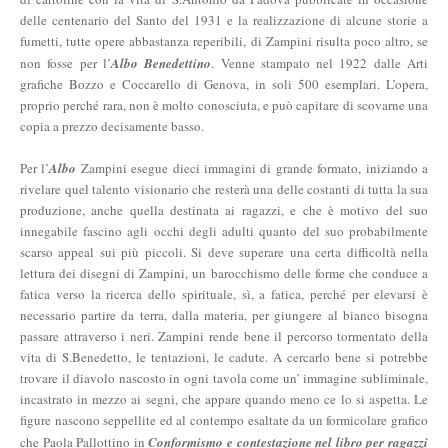
delle centenario del Santo del 1931 e la realizzazione di alcune storie a
fumetti, tutte opere abbastanza reperibili, di Zampini risulta poco altro, se
non fosse per l’
Albo Benedettino
. Venne stampato nel 1922 dalle Arti
grafiche Bozzo e Coccarello di Genova, in soli 500 esemplari. L’opera,
proprio perché rara, non è molto conosciuta, e può capitare di scovarne una
copia a prezzo decisamente basso.
Per l’
Albo
Zampini esegue dieci immagini di grande formato, iniziando a
rivelare quel talento visionario che resterà una delle costanti di tutta la sua
produzione, anche quella destinata ai ragazzi, e che è motivo del suo
innegabile fascino agli occhi degli adulti quanto del suo probabilmente
scarso appeal sui più piccoli. Si deve superare una certa difficoltà nella
lettura dei disegni di Zampini, un barocchismo delle forme che conduce a
fatica verso la ricerca dello spirituale, sì, a fatica, perché per elevarsi è
necessario partire da terra, dalla materia, per giungere al bianco bisogna
passare attraverso i neri. Zampini rende bene il percorso tormentato della
vita di S.Benedetto, le tentazioni, le cadute. A cercarlo bene si potrebbe
trovare il diavolo nascosto in ogni tavola come un’ immagine subliminale,
incastrato in mezzo ai segni, che appare quando meno ce lo si aspetta. Le
figure nascono seppellite ed al contempo esaltate da un formicolare grafico
che Paola Pallottino in
Conformismo e contestazione nel libro per ragazzi