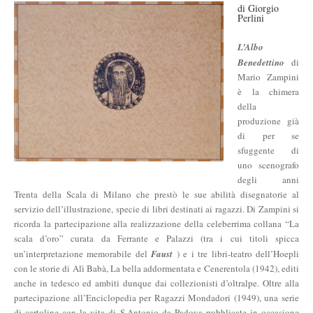
di Giorgio
Perlini
L’Albo
Benedettino
di
Mario Zampini
è la chimera
della
produzione già
di per se
sfuggente di
uno scenografo
degli anni
Trenta della Scala di Milano che prestò le sue abilità disegnatorie al
servizio dell’illustrazione, specie di libri destinati ai ragazzi. Di Zampini si
ricorda la partecipazione alla realizzazione della celeberrima collana “La
scala d’oro” curata da Ferrante e Palazzi (tra i cui titoli spicca
un’interpretazione memorabile del
Faust
) e i tre libri-teatro dell’Hoepli
con le storie di Alì Babà, La bella addormentata e Cenerentola (1942), editi
anche in tedesco ed ambiti dunque dai collezionisti d’oltralpe. Oltre alla
partecipazione all’Enciclopedia per Ragazzi Mondadori (1949), una serie
di cartoline con la vita di S.Antonio da Padova pubblicate in occasione