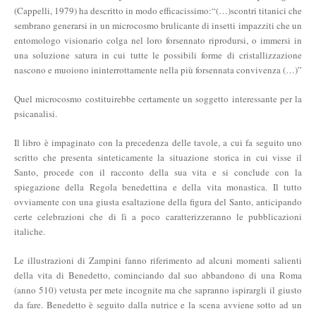
(Cappelli, 1979) ha descritto in modo efficacissimo:“(…)scontri titanici che
sembrano generarsi in un microcosmo brulicante di insetti impazziti che un
entomologo visionario colga nel loro forsennato riprodursi, o immersi in
una soluzione satura in cui tutte le possibili forme di cristallizzazione
nascono e muoiono ininterrottamente nella più forsennata convivenza (…)”
Quel microcosmo costituirebbe certamente un soggetto interessante per la
psicanalisi.
Il libro è impaginato con la precedenza delle tavole, a cui fa seguito uno
scritto che presenta sinteticamente la situazione storica in cui visse il
Santo, procede con il racconto della sua vita e si conclude con la
spiegazione della Regola benedettina e della vita monastica. Il tutto
ovviamente con una giusta esaltazione della figura del Santo, anticipando
certe celebrazioni che di lì a poco caratterizzeranno le pubblicazioni
italiche.
Le illustrazioni di Zampini fanno riferimento ad alcuni momenti salienti
della vita di Benedetto, cominciando dal suo abbandono di una Roma
(anno 510) vetusta per mete incognite ma che sapranno ispirargli il giusto
da fare. Benedetto è seguito dalla nutrice e la scena avviene sotto ad un