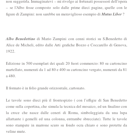
non suggerirla. Immaginatevi – mi rivolgo ai fortunati possessori dell’opera
– se l’Albo fosse composto solo dalle prime dieci pagine, quelle con le
figure di Zampini: non sarebbe un meraviglioso esempio di
Mutus Liber
?
Albo Benedettino
di Mario Zampini con cenni storici su S.Benedetto di
Alice de Micheli, edito dalle Arti grafiche Bozzo e Coccarello di Genova,
1922.
Edizione in 500 esemplari dei quali 20 fuori commercio: 80 su cartoncino
martellato, numerati da 1 ad 80 e 400 su cartoncino vergato, numerati da 81
a 480.
Il formato è in folio grande orizzontale, cartonato.
Le tavole sono dieci più il frontespizio ( con l’effigie di San Benedetto
come sulla copertina, che simula la tecnica del mosaico, ed un finalino con
la croce che nasce dalle ceneri di Roma, simboleggiata da una lupa
allattante i gemelli ed una colonna, entrambe sbrecciate). Tutte le tavole
sono stampate in marrone scuro su fondo ocra chiaro e sono protette da
veline mute.