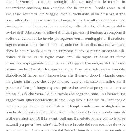
cielo bizzarro da cui uno spiraglio di luce trasforma le nuvole in
concrezione rocciosa, una voragine che fa apparire l’esodo come se si
svolgesse sottoterra, un viaggio ctonio rischiarato dalla presenza d’una
poco afferrabile entità spirituale. Lungo la strada-grotta are abbandonate
riecheggiano culti pagani tramontati e, sullo sfondo, al di sopra delle
rovine dell’Urbe corrotta, effluvi di rituali perversi si fondono a comporre il
volto del demonio. Le tavole proseguono con il romitaggio di Benedetto,
inginocchiato e rivolto al cielo al culmine di un’illustrazione verticale
dove la natura ostile è tutta un intreccio di rovi e piante irriconoscibili,
dotate dalla natura di foglie come armi da taglio. In basso un fiume
attraversa serpeggiando quel mondo selvaggio. L’immagine del serpente
ricorre anche due illustrazioni dopo, e forse non solo come simbolo
diabolico. Si ha per ora l’impressione che il Santo, dopo il viaggio cupo,
sia giunto alla luce, che dopo il discendere ci sia stato il risalire, ma il
percorso è ben più lungo e queste prime due tavole si pongono come una
sintesi di ciò che verrà. Le due tavole che seguono sono un alternarsi tra
suggestioni quattrocentesche (Beato Angelico e Gentile da Fabriano) e
cupi paesaggi tardo romantici dove i templi continuano a stagliarsi su
boschi di cipressi abitati da animali volanti con la coda, ibridazioni di
rettile e chirottero. Di lì in avanti vediamo Benedetto lottare contro le forze
naturali per poter “costruire”. La Natura è la sede del caos cosmico dove le
materia regna informe e compito del Santo è domarla per imporre un ordine