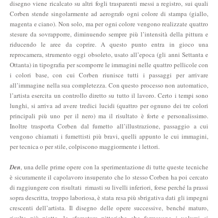
disegno viene ricalcato su altri fogli trasparenti messi a registro, sui quali
Corben stende singolarmente ad aerografo ogni colore di stampa (giallo,
magenta e ciano). Non solo, ma per ogni colore vengono realizzate quattro
stesure da sovrapporre, diminuendo sempre più l’intensità della pittura e
riducendo le aree da coprire. A questo punto entra in gioco una
reprocamera, strumento oggi obsoleto, usato all’epoca (gli anni Settanta e
Ottanta) in tipografia per scomporre le immagini nelle quattro pellicole con
i colori base, con cui Corben riunisce tutti i passaggi per arrivare
all’immagine nella sua completezza. Con questo processo non automatico,
l’artista esercita un controllo diretto su tutto il lavoro. Certo i tempi sono
lunghi, si arriva ad avere tredici lucidi (quattro per ognuno dei tre colori
principali più uno per il nero) ma il risultato è forte e personalissimo.
Inoltre trasporta Corben dal fumetto all’illustrazione, passaggio a cui
vengono chiamati i fumettisti più bravi, quelli appunto le cui immagini,
per tecnica o per stile, colpiscono maggiormente i lettori.
Den
, una delle prime opere con la sperimentazione di tutte queste tecniche
è sicuramente il capolavoro insuperato che lo stesso Corben ha poi cercato
di raggiungere con risultati rimasti su livelli inferiori, forse perché la prassi
sopra descritta, troppo laboriosa, è stata resa più sbrigativa dati gli impegni
crescenti dell’artista. Il disegno delle opere successive, benché maturo,