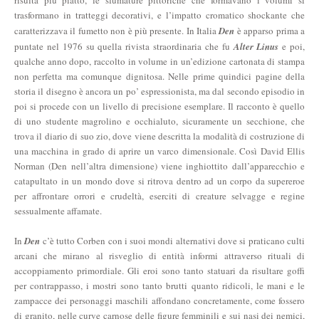
risulta più piatto, le sfumature pittoriche che formavano i volumi si
trasformano in tratteggi decorativi, e l’impatto cromatico shockante che
caratterizzava il fumetto non è più presente. In Italia
Den
è apparso prima a
puntate nel 1976 su quella rivista straordinaria che fu
Alter Linus
e poi,
qualche anno dopo, raccolto in volume in un’edizione cartonata di stampa
non perfetta ma comunque dignitosa. Nelle prime quindici pagine della
storia il disegno è ancora un po’ espressionista, ma dal secondo episodio in
poi si procede con un livello di precisione esemplare. Il racconto è quello
di uno studente magrolino e occhialuto, sicuramente un secchione, che
trova il diario di suo zio, dove viene descritta la modalità di costruzione di
una macchina in grado di aprire un varco dimensionale. Così David Ellis
Norman (Den nell’altra dimensione) viene inghiottito dall’apparecchio e
catapultato in un mondo dove si ritrova dentro ad un corpo da supereroe
per affrontare orrori e crudeltà, eserciti di creature selvagge e regine
sessualmente affamate.
In
Den
c’è tutto Corben con i suoi mondi alternativi dove si praticano culti
arcani che mirano al risveglio di entità informi attraverso rituali di
accoppiamento primordiale. Gli eroi sono tanto statuari da risultare goffi
per contrappasso, i mostri sono tanto brutti quanto ridicoli, le mani e le
zampacce dei personaggi maschili affondano concretamente, come fossero
di granito, nelle curve carnose delle figure femminili e sui nasi dei nemici,