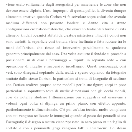
viene usato solitamente dagli aerografisti per mascherare le zone che non
devono essere dipinte. L’uso improprio di questa pellicola diventa dunque
altamente creativo quando Corben vi fa scivolare sopra colori che avendo
medium differenti non possono fondersi e danno vita a strane
configurazioni cromatico-materiche, che evocano tentacolari forme di vita
aliene, o fondali oceanici abitati da creature misteriose. Finché i colori non
sono asciutti la superficie così trattata viene inclinata e fatta ruotare tra le
mani dell’artista, che riesce ad intervenire parzialmente su qualcosa
generato principalmente dal caso. Una volta asciutto il fondale si procede a
posizionare su di esso i personaggi – dipinti in separata sede – con
operazione di ritaglio e successivo incollaggio. Questi personaggi, così
veri, sono disegnati copiando dalla realtà e spesso copiando da fotografie
scattate dallo stesso Corben. In particolare si tratta di fotografie di sculture
che l’artista realizza proprio come modelli per le sue figure; corpi in pose
particolari e soprattutto teste di medie dimensioni con gli occhi mobili,
così da poterne studiare l’illuminazione più suggestiva ed osservare i
volumi ogni volta si dipinga un primo piano, con effetto, appunto,
particolarmente tridimensionale. C’è poi un’altra tecnica molto complessa
con cui vengono realizzate le immagini quando al posto dei pennelli si usa
l’aerografo; il disegno a matita viene ripassato in nero pieno su un foglio di
acetato e con i pennarelli grigi vengono fatti i chiaroscuri. Lo stesso