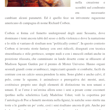
nella creazione e
sconfitti nel confronto
era necessario
cambiare alcuni parametri. Ed è quello fece un irriverente ragazzone
americano di campagna di nome Richard Corben.
Corben si forma col fumetto underground degli anni Sessanta, dove
dominano i temi ancora tabù del sesso e della violenza e dove la narrazione
e lo stile si vantano di risultare non “politically correct”. In questo contesto
Corben si inventa storie fantasy con eroi ridicoli, disegnati con tecnica
straordinaria e stile grottesco, sempre nudi e con i muscoli enfiati anche in
posizione rilassata, che camminano su lande deserte come se sfilassero al
Madison Square Garden per il premio di Mister Universo. Hanno organi
sessuali grandi come avambracci, impiccianti quando si combatte, facili da
centrare con un calcio senza prendere la mira. Sono glabri e anche calvi, il
pelo, come le squame, è animalesco e prerogativa dei mostri, anzi,
costituisce proprio uno degli elementi di distinzione tra non umani e
umani. E se l’eroe è un’eroina allora sono i seni a pesare come cocomeri
(perfino nella scheletrica Lady Madeline Usher, vedi la copertina per
l’antologia di Poe a fumetti mostrata nella figura), le natiche sono strette ma
toste e le gambe un po’ corte, così i seni risaltano ancora di più. Anche per