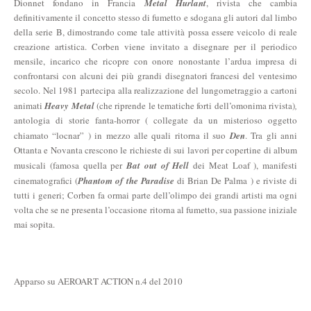
Dionnet fondano in Francia
Metal Hurlant
, rivista che cambia
definitivamente il concetto stesso di fumetto e sdogana gli autori dal limbo
della serie B, dimostrando come tale attività possa essere veicolo di reale
creazione artistica. Corben viene invitato a disegnare per il periodico
mensile, incarico che ricopre con onore nonostante l’ardua impresa di
confrontarsi con alcuni dei più grandi disegnatori francesi del ventesimo
secolo. Nel 1981 partecipa alla realizzazione del lungometraggio a cartoni
animati
Heavy Metal
(che riprende le tematiche forti dell’omonima rivista)
,
antologia di storie fanta-horror ( collegate da un misterioso oggetto
chiamato “locnar” ) in mezzo alle quali ritorna il suo
Den
. Tra gli anni
Ottanta e Novanta crescono le richieste di sui lavori per copertine di album
musicali (famosa quella per
Bat out of Hell
dei Meat Loaf ), manifesti
cinematografici (
Phantom of the Paradise
di Brian De Palma ) e riviste di
tutti i generi; Corben fa ormai parte dell’olimpo dei grandi artisti ma ogni
volta che se ne presenta l’occasione ritorna al fumetto, sua passione iniziale
mai sopita.
Apparso su AEROART ACTION n.4 del 2010