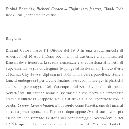
Fershid Bharucha,
Richard Corben – Flights into fantasy
, Thunb Tack
Book, 1981, cartonato, in quarto.
Biografia:
Richard Corben nasce l’1 Ottobre del 1940 in una tenuta agricola di
Anderson nel Missouri. Dopo pochi anni si trasferisce a Sunflower, nel
Kansas, dove frequenta la scuola elementare e si appassiona ai fumetti di
Superman. La voglia di disegnare lo spinge ad iscriversi all’ Istituto d’Arte
di Kansas City dove si diploma nel 1965. Inizia così a pubblicare storie a
fumetti underground per alcune fanzines facendosi notare per la plasticità
dei suoi personaggi. Nel frattempo realizza, lavorando di notte,
Neverwhere
, un cartone animato sperimentale che riceve un importante
premio culturale in Giappone. Nel 1970 arriva alla collaborazione con le
celebri
Creepy
,
Eerie
e
Vampirella
, proprio come Frazetta, uno dei maestri
da cui a preso ispirazione. Due anni dopo appare
Den
, il suo lavoro più
esemplare, che riprende la storia del cortometraggio
Neverwhere
, e nel
1975 le opere di Corben escono dai confini nazionali: Moebius, Druillet e