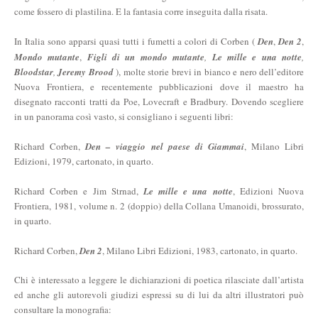
come fossero di plastilina. E la fantasia corre inseguita dalla risata.
In Italia sono apparsi quasi tutti i fumetti a colori di Corben (
Den
,
Den 2
,
Mondo mutante
,
Figli di un mondo mutante
,
Le mille e una notte
,
Bloodstar
,
Jeremy Brood
), molte storie brevi in bianco e nero dell’editore
Nuova Frontiera, e recentemente pubblicazioni dove il maestro ha
disegnato racconti tratti da Poe, Lovecraft e Bradbury. Dovendo scegliere
in un panorama così vasto, si consigliano i seguenti libri:
Richard Corben,
Den – viaggio nel paese di Giammai
, Milano Libri
Edizioni, 1979, cartonato, in quarto.
Richard Corben e Jim Strnad,
Le mille e una notte
, Edizioni Nuova
Frontiera, 1981, volume n. 2 (doppio) della Collana Umanoidi, brossurato,
in quarto.
Richard Corben,
Den 2
, Milano Libri Edizioni, 1983, cartonato, in quarto.
Chi è interessato a leggere le dichiarazioni di poetica rilasciate dall’artista
ed anche gli autorevoli giudizi espressi su di lui da altri illustratori può
consultare la monografia: