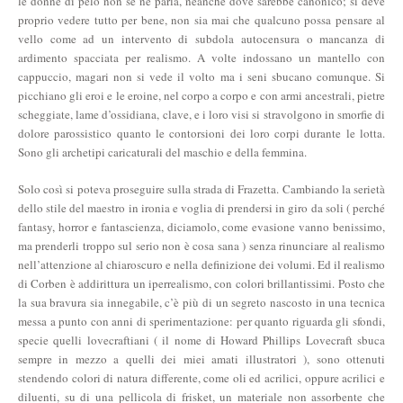
le donne di pelo non se ne parla, neanche dove sarebbe canonico; si deve
proprio vedere tutto per bene, non sia mai che qualcuno possa pensare al
vello come ad un intervento di subdola autocensura o mancanza di
ardimento spacciata per realismo. A volte indossano un mantello con
cappuccio, magari non si vede il volto ma i seni sbucano comunque. Si
picchiano gli eroi e le eroine, nel corpo a corpo e con armi ancestrali, pietre
scheggiate, lame d’ossidiana, clave, e i loro visi si stravolgono in smorfie di
dolore parossistico quanto le contorsioni dei loro corpi durante le lotta.
Sono gli archetipi caricaturali del maschio e della femmina.
Solo così si poteva proseguire sulla strada di Frazetta. Cambiando la serietà
dello stile del maestro in ironia e voglia di prendersi in giro da soli ( perché
fantasy, horror e fantascienza, diciamolo, come evasione vanno benissimo,
ma prenderli troppo sul serio non è cosa sana ) senza rinunciare al realismo
nell’attenzione al chiaroscuro e nella definizione dei volumi. Ed il realismo
di Corben è addirittura un iperrealismo, con colori brillantissimi. Posto che
la sua bravura sia innegabile, c’è più di un segreto nascosto in una tecnica
messa a punto con anni di sperimentazione: per quanto riguarda gli sfondi,
specie quelli lovecraftiani ( il nome di Howard Phillips Lovecraft sbuca
sempre in mezzo a quelli dei miei amati illustratori ), sono ottenuti
stendendo colori di natura differente, come oli ed acrilici, oppure acrilici e
diluenti, su di una pellicola di frisket, un materiale non assorbente che