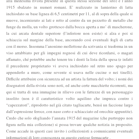
alla medesima rivista presente in questa stessa sezione del sito) e l’anno
1915 sbalzato in numeri romani. E’ realizzato in lamierino di latta
inchiodato su base lignea di 6,5 centimetri per 11, al di sopra della quale si
muove, incernierato ai lati e retto al centro da un pezzetto di metallo che
funge da molla, un volto grottesco dalla bocca aperta a mo’ di mascherone,
la cui arcata dentale superiore (l’inferiore non esiste) si alza e poi si
schiaccia sul margine della base, ancorando così eventuali fogli di carta
con il morso. Insomma l’anonimo mollettone da scrivania si trasforma in un
viso arrabbiato per gli impegni rognosi di cui deve ricordarsi, o magari
affamato, ché potrebbe anche tenere tra i denti la lista della spesa (e infatti
il precedente proprietario vi aveva inchiodato sul retro uno spago per
appenderlo a muro, come sovente si usava nelle cucine o nei tinelli).
Difficile attribuire con sicurezza ad un artista la fattura del volto; i nomi dei
disegnatori della rivista sono noti, ed anche certe macchiette ricorrenti, ma
qui si tratta di una immagine in rilievo con le fattezze di un personaggio
insolito (non è il caratteristico volto aquilino che impreca contro i
“capezzatori”, riprodotto nel già citato tagliacarte, bensì un faccione largo
dall’espressione feroce, con naso corto e schiacciato ed orecchie appuntite).
Credo che solo sfogliando l’annata 1915 del magazine (che purtroppo non
figura nella mia collezione) si possa trovare qualche notizia in proposito.
Come accade in questi casi invito i collezionisti a comunicarmi eventuali
informazioni di loro conoscenza su questo curioso fermacarte .