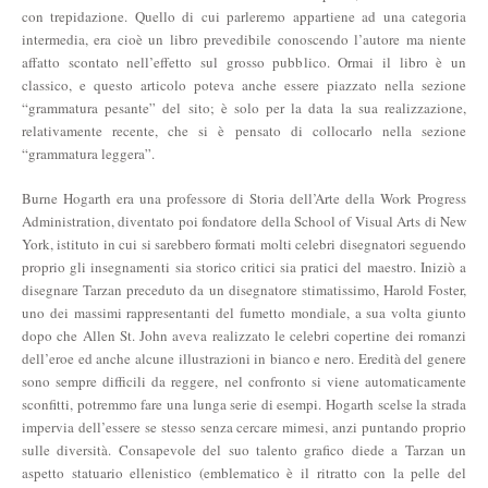
con trepidazione. Quello di cui parleremo appartiene ad una categoria
intermedia, era cioè un libro prevedibile conoscendo l’autore ma niente
affatto scontato nell’effetto sul grosso pubblico. Ormai il libro è un
classico, e questo articolo poteva anche essere piazzato nella sezione
“grammatura pesante” del sito; è solo per la data la sua realizzazione,
relativamente recente, che si è pensato di collocarlo nella sezione
“grammatura leggera”.
Burne Hogarth era una professore di Storia dell’Arte della Work Progress
Administration, diventato poi fondatore della School of Visual Arts di New
York, istituto in cui si sarebbero formati molti celebri disegnatori seguendo
proprio gli insegnamenti sia storico critici sia pratici del maestro. Iniziò a
disegnare Tarzan preceduto da un disegnatore stimatissimo, Harold Foster,
uno dei massimi rappresentanti del fumetto mondiale, a sua volta giunto
dopo che Allen St. John aveva realizzato le celebri copertine dei romanzi
dell’eroe ed anche alcune illustrazioni in bianco e nero. Eredità del genere
sono sempre difficili da reggere, nel confronto si viene automaticamente
sconfitti, potremmo fare una lunga serie di esempi. Hogarth scelse la strada
impervia dell’essere se stesso senza cercare mimesi, anzi puntando proprio
sulle diversità. Consapevole del suo talento grafico diede a Tarzan un
aspetto statuario ellenistico (emblematico è il ritratto con la pelle del