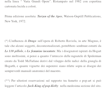
nella linea “ Varia Grandi Opere”. Ristampato nel 1982 con copertina
cartonata lucida a colori.
Prima edizione assoluta:
Tarzan of the Apes
, Watson-Guptill Publications,
New York, 1972.
(*) L’influenza di
Drago
sull’opera di Roberto Raviola, in arte Magnus, è
tale che alcuni soggetti, decontestualizzati, potrebbero sembrare estratti da
Le 110 pillole
, o
Le femmine incantate
. Ma i disegnatori ispirati da Hogart
sono moltissimi, si pensi a quanto l’intreccio delle ragnatele di Spiderman
creato da Todd McFarlane derivi dal viluppo delle radici della giungla di
Hogarth, e quante vignette dei supereroi siano rifatte sopra ai disegni dei
sempreverdi manuali anatomici del maestro.
(**) Per ulteriori osservazioni sul rapporto tra fumetto e pop-art si può
leggere l’articolo
Jack-King of pop-Kirby
nella medesima sezione del sito.