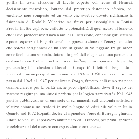
gorilla in testa, citazione di Ercole coperto col leone di Nemea),
decisamente mascolino, lontano dal prototipo fosteriano efebico, col
caschetto nero composto ed un volto che avrebbe dovuto richiamare la
fisionomia di Rodolfo Valentino ma finiva per assomigliare a Louise
Brooks. Inoltre capì bene e sfruttò le potenzialità di quel mezzo, il fumetto,
che il suo predecessore usava a mo’ di illustrazione, con immagini statiche
e poco sequenziali. Hogarth cercò la rappresentazione dell’energia cinetica
che poteva sprigionarsi da un eroe in grado di volteggiare tra gli alberi
come farebbe una scimmia, dotandolo però dell’eleganza d’una pantera. La
continuità con Foster fu nel rifiuto del
balloon
come spazio della parola,
preferendogli la classica didascalia. Conquistò i lettori disegnando i
fumetti di Tarzan per quattordici anni, dal 1936 al 1950, concedendosi una
pausa dal 1945 al 1947 per realizzare
Drago
, fumetto bellissimo ma poco
commerciale, e per la verità anche poco ripubblicato, dove il segno del
maestro raggiunge una sintesi perfetta per la logica narrativa(*). Nel 1948
partì la pubblicazione di una serie di sei manuali sull’anatomia artistica e
relativo chiaroscuro, tradotti in molte lingue ed editi più volte in Italia.
Quando nel 1972 Hogarth decise di riprendere l’eroe di Burroghs girarono
subito le voci sul capolavoro annunciato ed i Francesi, per primi, aprirono
le celebrazioni del maestro con esposizioni e conferenze.
Ciò che scaturì dal virtuosismo del maestro fu un volume “definitivo” che