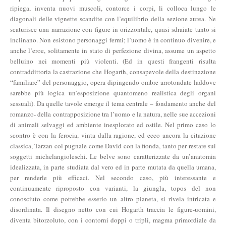
ripiega, inventa nuovi muscoli, contorce i corpi, li colloca lungo le
diagonali delle vignette scandite con l’equilibrio della sezione aurea. Ne
scaturisce una narrazione con figure in orizzontale, quasi sdraiate tanto si
inclinano. Non esistono personaggi fermi; l’uomo è in continuo divenire, e
anche l’eroe, solitamente in stato di perfezione divina, assume un aspetto
belluino nei momenti più violenti. (Ed in questi frangenti risulta
contraddittoria la castrazione che Hogarth, consapevole della destinazione
“familiare” del personaggio, opera dipingendo ombre arrotondate laddove
sarebbe più logica un’esposizione quantomeno realistica degli organi
sessuali). Da quelle tavole emerge il tema centrale – fondamento anche del
romanzo- della contrapposizione tra l’uomo e la natura, nelle sue accezioni
di animali selvaggi ed ambiente inesplorato ed ostile. Nel primo caso lo
scontro è con la ferocia, vinta dalla ragione, ed ecco ancora la citazione
classica, Tarzan col pugnale come David con la fionda, tanto per restare sui
soggetti michelangioleschi. Le belve sono caratterizzate da un’anatomia
idealizzata, in parte studiata dal vero ed in parte mutata da quella umana,
per renderle più efficaci. Nel secondo caso, più interessante e
continuamente riproposto con varianti, la giungla, topos del non
conosciuto come potrebbe esserlo un altro pianeta, si rivela intricata e
disordinata. Il disegno netto con cui Hogarth traccia le figure-uomini,
diventa bitorzoluto, con i contorni doppi o tripli, magma primordiale da