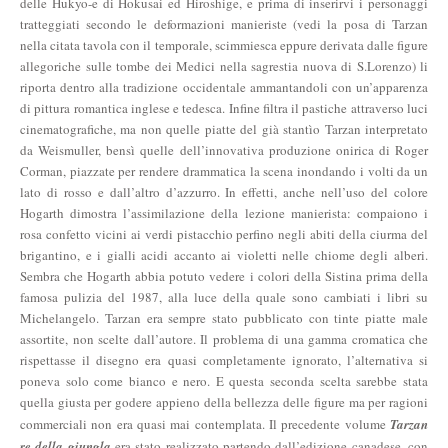
delle Hukyo-e di Hokusai ed Hiroshige, e prima di inserirvi i personaggi
tratteggiati secondo le deformazioni manieriste (vedi la posa di Tarzan
nella citata tavola con il temporale, scimmiesca eppure derivata dalle figure
allegoriche sulle tombe dei Medici nella sagrestia nuova di S.Lorenzo) li
riporta dentro alla tradizione occidentale ammantandoli con un’apparenza
di pittura romantica inglese e tedesca. Infine filtra il pastiche attraverso luci
cinematografiche, ma non quelle piatte del già stantìo Tarzan interpretato
da Weismuller, bensì quelle dell’innovativa produzione onirica di Roger
Corman, piazzate per rendere drammatica la scena inondando i volti da un
lato di rosso e dall’altro d’azzurro. In effetti, anche nell’uso del colore
Hogarth dimostra l’assimilazione della lezione manierista: compaiono i
rosa confetto vicini ai verdi pistacchio perfino negli abiti della ciurma del
brigantino, e i gialli acidi accanto ai violetti nelle chiome degli alberi.
Sembra che Hogarth abbia potuto vedere i colori della Sistina prima della
famosa pulizia del 1987, alla luce della quale sono cambiati i libri su
Michelangelo. Tarzan era sempre stato pubblicato con tinte piatte male
assortite, non scelte dall’autore. Il problema di una gamma cromatica che
rispettasse il disegno era quasi completamente ignorato, l’alternativa si
poneva solo come bianco e nero. E questa seconda scelta sarebbe stata
quella giusta per godere appieno della bellezza delle figure ma per ragioni
commerciali non era quasi mai contemplata. Il precedente volume
Tarzan
re della giungla
era stato realizzato partendo dall’edizione canadese, con