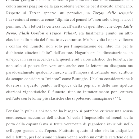
colori ancora peggiori della già scadente versione per il mercato americano.
Rispetto al Tarzan apparso sui periodici, in
Tarzan delle scimmie
l’avventura si connota come “dipinta col pennello”, non solo disegnata col
pennino. Per i lettori la certezza fu, all’uscita di quel libro, che dopo
Little
Nemo
,
Flash Gordon
e
Prince Valiant
, era finalmente giunto un altro
classico nella storia del fumetto avventuroso. Ma ‘sta volta l’opera valicava
i confini del fumetto, non solo per l’impostazione del libro ma per le
dichiarate citazioni “alte” dell’autore. Hogarth era la dimostrazione, in
un’epoca in cui si accendeva la querelle sul valore artistico dei fumetti, che
non solo si poteva fare vera arte anche con la letteratura disegnata ma
paradossalmente qualcuno riusciva nell’impresa illustrando uno scrittore
da sempre considerato “minore” come Burroghs. Un’altra considerazione è
doverosa a questo punto: nell’epoca della pop-art e delle sue ripetute
citazioni vignettistiche il fumetto, ritenuto intrattenimento pop, entrava
nell’arte con le forme più classiche che si potessero immaginare (**).
Per fare le pulci a chi non ne ha bisogno si potrebbe criticare una scarsa
conoscenza meccanica dell’artista (si veda l’impossibile saliscendi della
porta della capanna) ma si tratta veramente di pignolerie invisibili nello
sviluppo generale dell’opera. Piuttosto, questo sì che risulta antipatico
nella lettura, per l’edizione italiana venne scelto un orribile carattere delle