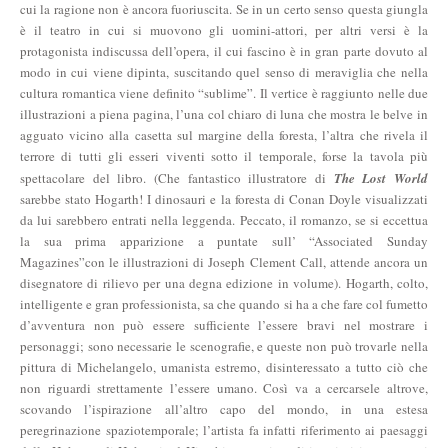
cui la ragione non è ancora fuoriuscita. Se in un certo senso questa giungla
è il teatro in cui si muovono gli uomini-attori, per altri versi è la
protagonista indiscussa dell’opera, il cui fascino è in gran parte dovuto al
modo in cui viene dipinta, suscitando quel senso di meraviglia che nella
cultura romantica viene definito “sublime”. Il vertice è raggiunto nelle due
illustrazioni a piena pagina, l’una col chiaro di luna che mostra le belve in
agguato vicino alla casetta sul margine della foresta, l’altra che rivela il
terrore di tutti gli esseri viventi sotto il temporale, forse la tavola più
spettacolare del libro. (Che fantastico illustratore di
The Lost World
sarebbe stato Hogarth! I dinosauri e la foresta di Conan Doyle visualizzati
da lui sarebbero entrati nella leggenda. Peccato, il romanzo, se si eccettua
la sua prima apparizione a puntate sull’ “Associated Sunday
Magazines”con le illustrazioni di Joseph Clement Call, attende ancora un
disegnatore di rilievo per una degna edizione in volume). Hogarth, colto,
intelligente e gran professionista, sa che quando si ha a che fare col fumetto
d’avventura non può essere sufficiente l’essere bravi nel mostrare i
personaggi; sono necessarie le scenografie, e queste non può trovarle nella
pittura di Michelangelo, umanista estremo, disinteressato a tutto ciò che
non riguardi strettamente l’essere umano. Così va a cercarsele altrove,
scovando l’ispirazione all’altro capo del mondo, in una estesa
peregrinazione spaziotemporale; l’artista fa infatti riferimento ai paesaggi