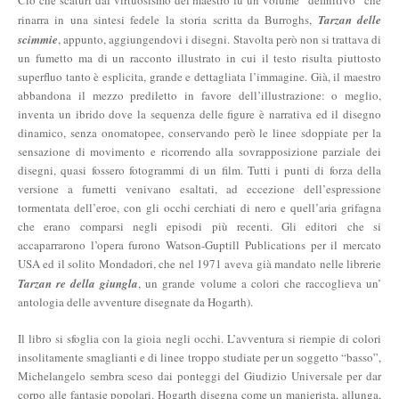
rinarra in una sintesi fedele la storia scritta da Burroghs,
Tarzan delle
scimmie
, appunto, aggiungendovi i disegni. Stavolta però non si trattava di
un fumetto ma di un racconto illustrato in cui il testo risulta piuttosto
superfluo tanto è esplicita, grande e dettagliata l’immagine. Già, il maestro
abbandona il mezzo prediletto in favore dell’illustrazione: o meglio,
inventa un ibrido dove la sequenza delle figure è narrativa ed il disegno
dinamico, senza onomatopee, conservando però le linee sdoppiate per la
sensazione di movimento e ricorrendo alla sovrapposizione parziale dei
disegni, quasi fossero fotogrammi di un film. Tutti i punti di forza della
versione a fumetti venivano esaltati, ad eccezione dell’espressione
tormentata dell’eroe, con gli occhi cerchiati di nero e quell’aria grifagna
che erano comparsi negli episodi più recenti. Gli editori che si
accaparrarono l’opera furono Watson-Guptill Publications per il mercato
USA ed il solito Mondadori, che nel 1971 aveva già mandato nelle librerie
Tarzan re della giungla
, un grande volume a colori che raccoglieva un’
antologia delle avventure disegnate da Hogarth).
Il libro si sfoglia con la gioia negli occhi. L’avventura si riempie di colori
insolitamente smaglianti e di linee troppo studiate per un soggetto “basso”,
Michelangelo sembra sceso dai ponteggi del Giudizio Universale per dar
corpo alle fantasie popolari. Hogarth disegna come un manierista, allunga,