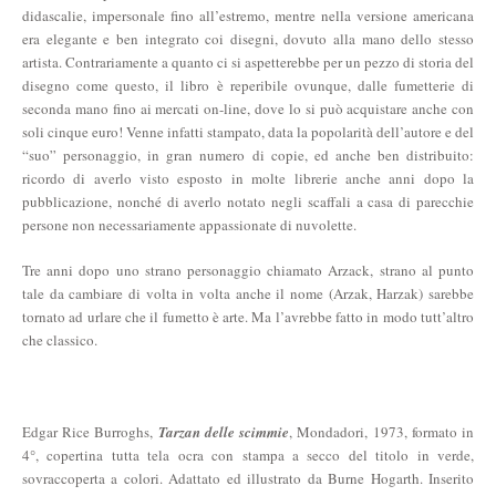
didascalie, impersonale fino all’estremo, mentre nella versione americana
era elegante e ben integrato coi disegni, dovuto alla mano dello stesso
artista. Contrariamente a quanto ci si aspetterebbe per un pezzo di storia del
disegno come questo, il libro è reperibile ovunque, dalle fumetterie di
seconda mano fino ai mercati on-line, dove lo si può acquistare anche con
soli cinque euro! Venne infatti stampato, data la popolarità dell’autore e del
“suo” personaggio, in gran numero di copie, ed anche ben distribuito:
ricordo di averlo visto esposto in molte librerie anche anni dopo la
pubblicazione, nonché di averlo notato negli scaffali a casa di parecchie
persone non necessariamente appassionate di nuvolette.
Tre anni dopo uno strano personaggio chiamato Arzack, strano al punto
tale da cambiare di volta in volta anche il nome (Arzak, Harzak) sarebbe
tornato ad urlare che il fumetto è arte. Ma l’avrebbe fatto in modo tutt’altro
che classico.
Edgar Rice Burroghs,
Tarzan delle scimmie
, Mondadori, 1973, formato in
4°, copertina tutta tela ocra con stampa a secco del titolo in verde,
sovraccoperta a colori. Adattato ed illustrato da Burne Hogarth. Inserito