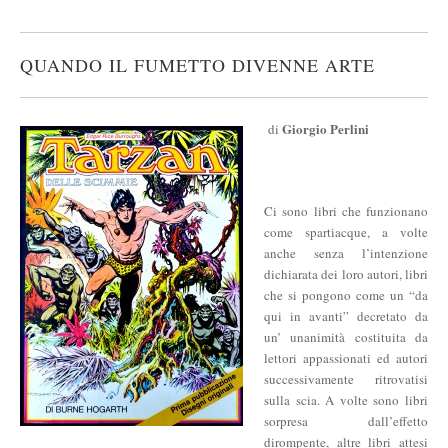
QUANDO IL FUMETTO DIVENNE ARTE
Giorgio Perlini
di
Ci sono libri che funzionano
come spartiacque, a volte
anche senza l’intenzione
dichiarata dei loro autori, libri
che si pongono come un “da
qui in avanti” decretato da
un’ unanimità costituita da
lettori appassionati ed autori
successivamente ritrovatisi
sulla scia. A volte sono libri
sorpresa dall’effetto
dirompente, altre libri attesi