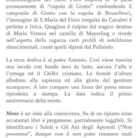
erroneamente di “cupola di Giotto” confondendo il
campanile di Giotto con la cupola di Brunellesci,
l’immagine di S.Maria del Fiore eseguita da Cavaleri è
perfetta e lirica. Quaglino è colpito dal tragico destino
di Maria Vetsera nel castello di Mayerling e rivede
nell’aspetto della ragazza certi profili di nobildonne
rinascimentali, come quelli dipinti dal Pollaiolo.
La terza dedica è al padre Antonio. Così viene inserita
una tavola con banda nera da lutto, ancora l’alfa e
l’omega ed il ChiRo cristiano. Le fronde d’alloro
alludono alla sapienza ed alla gloria del genitore
scomparso. A lato compare una firma del poeta stesso
riprodotta a stampa. La data indica il primo
anniversario della morte.
Mens
è un inno alla conoscenza. Su di un ripiano sono
accatastati libri e pergamene, parzialmente leggibili. Si
identificano i Salmi e Gli Atti degli Apostoli (“Non
possumus”, dunque non il non poter rimanere muti