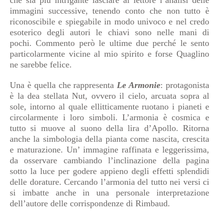
che sia più intrigante lasciare al lettore l’analisi delle
immagini successive, tenendo conto che non tutto è
riconoscibile e spiegabile in modo univoco e nel credo
esoterico degli autori le chiavi sono nelle mani di
pochi. Commento però le ultime due perché le sento
particolarmente vicine al mio spirito e forse Quaglino
ne sarebbe felice.
Una è quella che rappresenta
Le Armonie
: protagonista
è la dea stellata Nut, ovvero il cielo, arcuata sopra al
sole, intorno al quale ellitticamente ruotano i pianeti e
circolarmente i loro simboli. L’armonia è cosmica e
tutto si muove al suono della lira d’Apollo. Ritorna
anche la simbologia della pianta come nascita, crescita
e maturazione. Un’ immagine raffinata e leggerissima,
da osservare cambiando l’inclinazione della pagina
sotto la luce per godere appieno degli effetti splendidi
delle dorature. Cercando l’armonia del tutto nei versi ci
si imbatte anche in una personale interpretazione
dell’autore delle corrispondenze di Rimbaud.