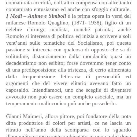
connaturata acerbità, dall’altro compensa con altrettanto
connaturato entusiasmo ed anche con sfoggio culturale.
I Modi – Anime e Simboli
è la prima opera in versi del
milanese Romolo Quaglino, (1871- 1938), figlio di un
celebre chirurgo oculista, nonché patriota; anche
Romolo si interessa di politica ed inizia a scrivere a soli
vent’anni sulle tematiche del Socialismo, poi questa
passione si intreccia con qualcosa di opposto che sa di
solitudine, distanziamento dalla mondanità, quasi un
decadentismo non esibito; forse dovremmo tener conto
di una predisposizione alla tristezza, di certo alimentata
dalla frequentazione letteraria di personalità ed
argomenti che del vivere elitario avevano fatto un
caposaldo. Intendiamoci, uno che sceglie di diventare
avvocato non può essere un completo asociale, ma un
temperamento malinconico può anche possederlo.
Gianni Maimeri, allora pittore, poi fondatore della nota
ditta produttrice di colori per artisti, ce ne lascia un
ritratto nell’anno della scomparsa con lo sguardo
illanguidito e trasparente ambientato in uno studio dove