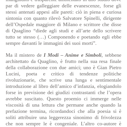
par di vedere galleggiare delle evanescenze, forse gli
stessi antenati appesi alle pareti: ciò in piena e curiosa
sintonia con quanto rilevò Salvatore Spinelli, dirigente
dell’Ospedale maggiore di Milano e scrittore che disse
di Quaglino “diede agli studi e all’arte dello scrivere
tutto se stesso (…) Componendo e poetando egli ebbe
sempre davanti le immagini dei suoi morti”.
Ma il mistero de
I Modi – Anime e Simboli
, sebbene
architettato da Quaglino, è frutto nella sua resa finale
della collaborazione con due amici; uno è Gian Pietro
Lucini, poeta e critico di tendenze politiche
rivoluzionarie, che scrive una lunga e sentimentale
introduzione al libro dell’amico d’infanzia, elogiandolo
forse in previsione dei giudizi contrastanti che l’opera
avrebbe suscitato. Questo proemio ci immerge nelle
viscosità di una lettura che permane anche quando la
prefazione termina, ricordandoci che alla poesia si è
soliti attribuire una leggerezza sinonimo di frivolezza
che non sempre le è congeniale. L’altro co-autore è