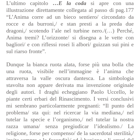
L’ultimo capitolo
…E la coda
si apre con una
illustrazione direttamente collegata al passo di pag.177
“L’Anima corre ad un bieco sentiero/ circondato da
rocce e da burroni,/ e stan presti a la preda due
dragoni,/ scotendo l’ale nel turbine nero./(…) Perché,
Anima tremi? L’orizzonte/ si disegna a le vette con
bagliori/ e con riflessi rosei li albori/ guizzan sui pini e
sul riarso fronte”.
Dunque la bianca ruota alata, forse più una bolla che
una ruota, visibile nell’immagine è l’anima che
attraversa la valle oscura dantesca. La simbologia
stavolta non appare derivata ma invenzione originale
degli autori. I draghi echeggiano Paolo Uccello, le
piante certi erbari del Rinascimento. I versi conclusivi
mi sembrano particolarmente pregnanti: “Il punto del
problema/ sta qui: nel ricercar la via mediana,/ nel
tutelar la specie e l’organismo,/ nel tutelar la nostra
razza umana/ senza pregiudicar l’idealismo./ La
religione, forse per compenso/ de la sacerdotal sterilità,/