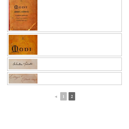
◄
1
2