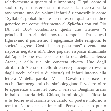
relativamente a quanto si è imparato). E qui, come si
suol dire, il mistero si infittisce e la ricerca si fa
avvincente: uno dei volumi infatti è riconoscibile come
“Syllabo”, probabilmente non inteso in qualità di indice
generico ma come riferimento al
Syllabus
con cui Pio
IX nel 1864 condannava quelli che riteneva “i
principali errori del nostro tempo”. Tra questi
figuravano il panteismo, l’ugaglianza delle religioni, le
società segrete. Così il “non possumus” diventa una
risposta negativa all’indice papale, risposta illuminata
dall’apparizione evanescente della dea della sapienza
Atena, e dalla sua più concreta civetta. Uno degli
attributi di Atena è quello di essere glaucopide (ovvero
dagli occhi celesti o di civetta) ed infatti intorno alla
lettera M della parola “Mens” Cavaleri inserisce tre
occhi fiammeggianti che simboleggiano il vedere oltre
le apparenze anche nel buio. I versi di Quaglino tirano
in ballo la storia della Chiesa, la mitologia, la filosofia
e le teorie evoluzioniste cercando di poetare intorno a
temi tutt’altro che sentimentali. Penso a questo punto