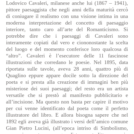
Lodovico Cavaleri, milanese anche lui (1867 – 1941),
pittore paesaggista che negli anni della maturità cercò
di coniugare il realismo con una visione intima in una
moderna interpretazione del concetto di paesaggio
interiore, tanto caro all’arte del Romanticismo. Si
potrebbe dire che i paesaggi di Cavaleri sono
interamente copiati dal vero e ciononostante la scelta
del luogo e del momento conferisce loro qualcosa di
“altro”. Cavaleri è l’esecutore delle 11 fascinose
illustrazioni che corredano le poesie. Nel 1895, data
riportata sulle tavole, aveva 28 anni, quattro più di
Quaglino eppure appare docile sotto la direzione del
poeta e si presta alla creazione di immagini ben più
misteriose dei suoi paesaggi; del resto era un artista
versatile che si prestò al manifesto pubblicitario e
all’incisione. Ma questo non basta per capire il motivo
per cui venne identificato dal poeta come il perfetto
illustratore del libro. E allora bisogna sapere che nel
1892 egli aveva già illustrato i versi dell’amico comune
Gian Pietro Lucini, (all’epoca intriso di Simbolismo,