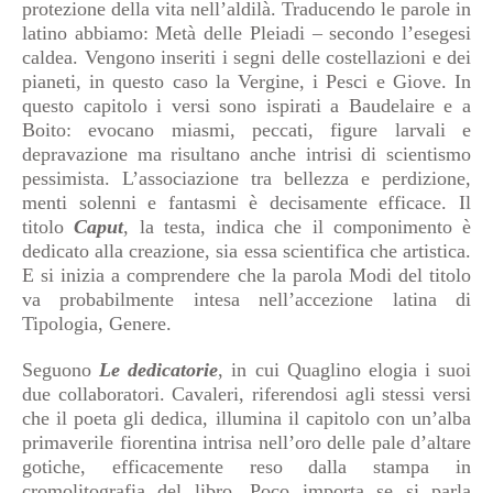
protezione della vita nell’aldilà. Traducendo le parole in
latino abbiamo: Metà delle Pleiadi – secondo l’esegesi
caldea. Vengono inseriti i segni delle costellazioni e dei
pianeti, in questo caso la Vergine, i Pesci e Giove. In
questo capitolo i versi sono ispirati a Baudelaire e a
Boito: evocano miasmi, peccati, figure larvali e
depravazione ma risultano anche intrisi di scientismo
pessimista. L’associazione tra bellezza e perdizione,
menti solenni e fantasmi è decisamente efficace. Il
titolo
Caput
, la testa, indica che il componimento è
dedicato alla creazione, sia essa scientifica che artistica.
E si inizia a comprendere che la parola Modi del titolo
va probabilmente intesa nell’accezione latina di
Tipologia, Genere.
Seguono
Le dedicatorie
, in cui Quaglino elogia i suoi
due collaboratori. Cavaleri, riferendosi agli stessi versi
che il poeta gli dedica, illumina il capitolo con un’alba
primaverile fiorentina intrisa nell’oro delle pale d’altare
gotiche, efficacemente reso dalla stampa in
cromolitografia del libro. Poco importa se si parla