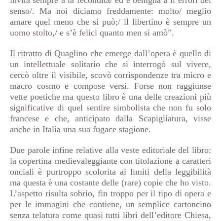
invita sempre a la fecondità/ ed è benigna a li errori del
senso/. Ma noi diciamo freddamente: molto/ meglio
amare quel meno che si può;/ il libertino è sempre un
uomo stolto,/ e s’è felici quanto men si amò”.
Il ritratto di Quaglino che emerge dall’opera è quello di
un intellettuale solitario che si interrogò sul vivere,
cercò oltre il visibile, scovò corrispondenze tra micro e
macro cosmo e compose versi. Forse non raggiunse
vette poetiche ma questo libro è una delle creazioni più
significative di quel sentire simbolista che non fu solo
francese e che, anticipato dalla Scapigliatura, visse
anche in Italia una sua fugace stagione.
Due parole infine relative alla veste editoriale del libro:
la copertina medievaleggiante con titolazione a caratteri
onciali è purtroppo scolorita ai limiti della leggibilità
ma questa è una costante delle (rare) copie che ho visto.
L’aspetto risulta sobrio, fin troppo per il tipo di opera e
per le immagini che contiene, un semplice cartoncino
senza telatura come quasi tutti libri dell’editore Chiesa,