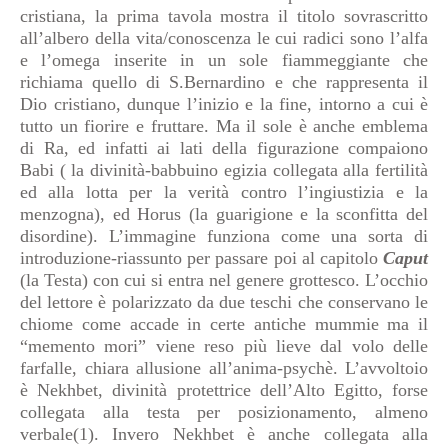
cristiana, la prima tavola mostra il titolo sovrascritto
all’albero della vita/conoscenza le cui radici sono l’alfa
e l’omega inserite in un sole fiammeggiante che
richiama quello di S.Bernardino e che rappresenta il
Dio cristiano, dunque l’inizio e la fine, intorno a cui è
tutto un fiorire e fruttare. Ma il sole è anche emblema
di Ra, ed infatti ai lati della figurazione compaiono
Babi ( la divinità-babbuino egizia collegata alla fertilità
ed alla lotta per la verità contro l’ingiustizia e la
menzogna), ed Horus (la guarigione e la sconfitta del
disordine). L’immagine funziona come una sorta di
introduzione-riassunto per passare poi al capitolo
Caput
(la Testa) con cui si entra nel genere grottesco. L’occhio
del lettore è polarizzato da due teschi che conservano le
chiome come accade in certe antiche mummie ma il
“memento mori” viene reso più lieve dal volo delle
farfalle, chiara allusione all’anima-psychè. L’avvoltoio
è Nekhbet, divinità protettrice dell’Alto Egitto, forse
collegata alla testa per posizionamento, almeno
verbale(1). Invero Nekhbet è anche collegata alla