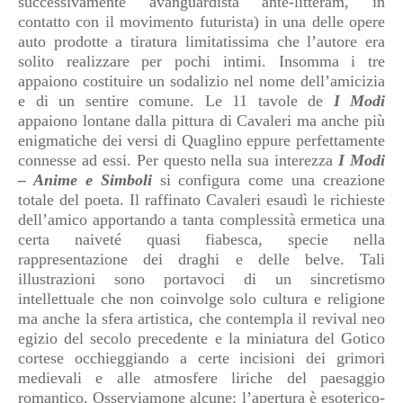
successivamente avanguardista ante-litteram, in
contatto con il movimento futurista) in una delle opere
auto prodotte a tiratura limitatissima che l’autore era
solito realizzare per pochi intimi. Insomma i tre
appaiono costituire un sodalizio nel nome dell’amicizia
e di un sentire comune. Le 11 tavole de
I
Modi
appaiono lontane dalla pittura di Cavaleri ma anche più
enigmatiche dei versi di Quaglino eppure perfettamente
connesse ad essi. Per questo nella sua interezza
I
M
odi
– Anime e Simboli
si configura come una creazione
totale del poeta. Il raffinato Cavaleri esaudì le richieste
dell’amico apportando a tanta complessità ermetica una
certa naiveté quasi fiabesca, specie nella
rappresentazione dei draghi e delle belve. Tali
illustrazioni sono portavoci di un sincretismo
intellettuale che non coinvolge solo cultura e religione
ma anche la sfera artistica, che contempla il revival neo
egizio del secolo precedente e la miniatura del Gotico
cortese occhieggiando a certe incisioni dei grimori
medievali e alle atmosfere liriche del paesaggio
romantico. Osserviamone alcune: l’apertura è esoterico-